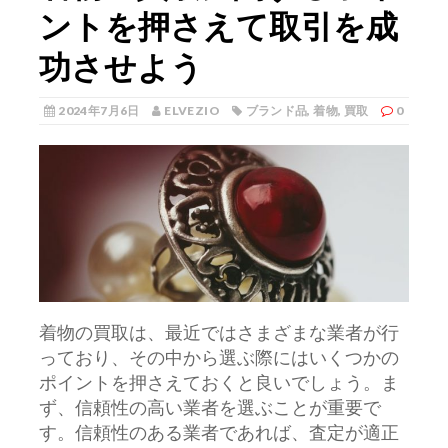
ントを押さえて取引を成
功させよう
2024年7月6日
ELVEZIO
ブランド品
,
着物
,
買取
0
着物の買取は、最近ではさまざまな業者が行
っており、その中から選ぶ際にはいくつかの
ポイントを押さえておくと良いでしょう。
ま
ず、信頼性の高い業者を選ぶことが重要で
す。信頼性のある業者であれば、査定が適正